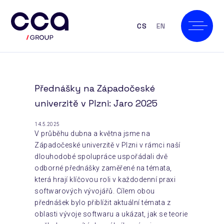
CS
EN
Přednášky na Západočeské
univerzitě v Plzni: Jaro 2025
14.5.2025
V průběhu dubna a května jsme na
Západočeské univerzitě v Plzni v rámci naší
dlouhodobé spolupráce uspořádali dvě
odborné přednášky zaměřené na témata,
která hrají klíčovou roli v každodenní praxi
softwarových vývojářů. Cílem obou
přednášek bylo přiblížit aktuální témata z
oblasti vývoje softwaru a ukázat, jak se teorie