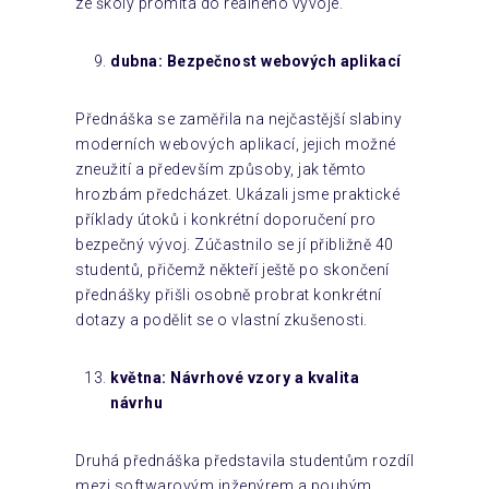
ze školy promítá do reálného vývoje.
dubna: Bezpečnost webových aplikací
Přednáška se zaměřila na nejčastější slabiny
moderních webových aplikací, jejich možné
zneužití a především způsoby, jak těmto
hrozbám předcházet. Ukázali jsme praktické
příklady útoků i konkrétní doporučení pro
bezpečný vývoj. Zúčastnilo se jí přibližně 40
studentů, přičemž někteří ještě po skončení
přednášky přišli osobně probrat konkrétní
dotazy a podělit se o vlastní zkušenosti.
května: Návrhové vzory a kvalita
návrhu
Druhá přednáška představila studentům rozdíl
mezi softwarovým inženýrem a pouhým