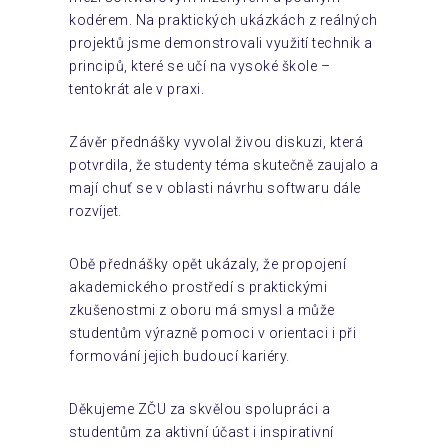
kodérem. Na praktických ukázkách z reálných
projektů jsme demonstrovali využití technik a
principů, které se učí na vysoké škole –
tentokrát ale v praxi.
Závěr přednášky vyvolal živou diskuzi, která
potvrdila, že studenty téma skutečně zaujalo a
mají chuť se v oblasti návrhu softwaru dále
rozvíjet.
Obě přednášky opět ukázaly, že propojení
akademického prostředí s praktickými
zkušenostmi z oboru má smysl a může
studentům výrazně pomoci v orientaci i při
formování jejich budoucí kariéry.
Děkujeme ZČU za skvělou spolupráci a
studentům za aktivní účast i inspirativní